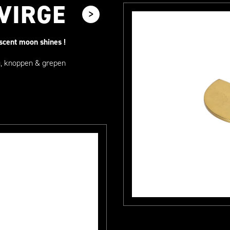
VIRGE
scent moon shines !
, knoppen & grepen