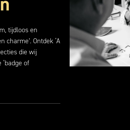
gn
m, tijdloos en
en charme’. Ontdek ‘A
ecties die wij
e ‘badge of