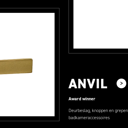
ANVIL
Award winner
Deurbeslag, knoppen en grepen
badkameraccessoires