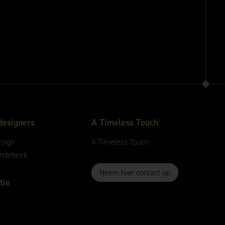
designers
A
Timeless
Touch
esign
A
Timeless
Touch
andebeek
Neem hier contact op
tie