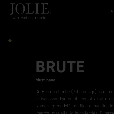
A
BRUTE
Must-have
De Brute-collectie (Jolie design), is een 
artisans zandgieten als een strak alternat
‘komgreep-model.’ Een fijne aanvulling in 
‘matcht’ met alle Jolie collecties. Bijpa