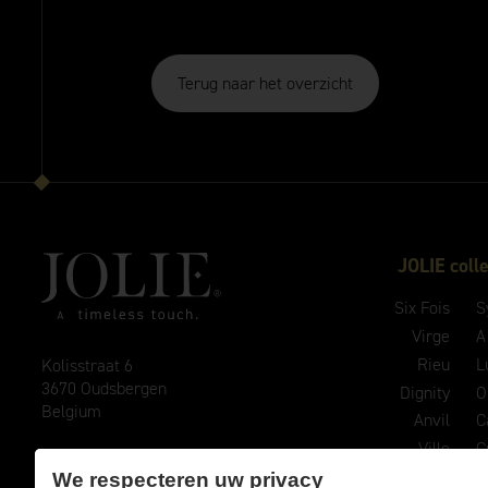
Terug naar het overzicht
JOLIE colle
Six Fois
S
Virge
A
Rieu
L
Kolisstraat 6
3670 Oudsbergen
Dignity
O
Belgium
Anvil
C
Ville
C
E
info@joliehandles.com
Evoke
C
We respecteren uw privacy