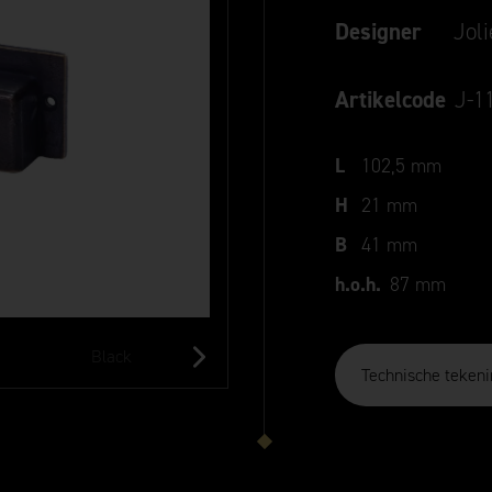
Designer
Jol
Artikelcode
J-1
L
102,5 mm
H
21 mm
B
41 mm
h.o.h.
87 mm
Black
Aged Gold
Old Silver
Technische tekeni