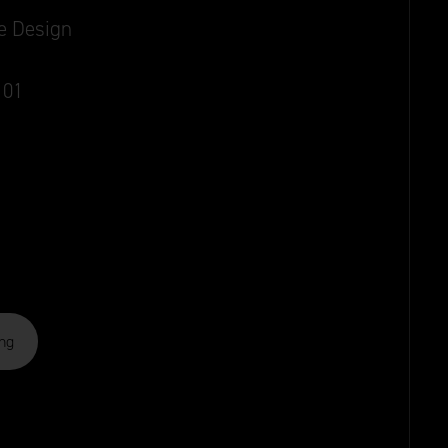
ie Design
101
Aged Bronze
Black
Aged Gold
ng