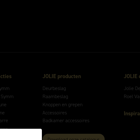
cties
JOLIE producten
JOLIE 
ymm
Deurbeslag
Jolie D
 Symm
Raambeslag
Roel V
une
Knoppen en grepen
ne
Accessoires
Inspira
arre
Badkamer accessoires
ross
ontour
Download onze catalogus