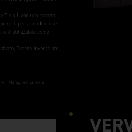
a T e a L con una rosetta
 pomelli per armadi in due
oke
è utilizzabile come
cchiato, Bronzo Invecchiato,
re
Maniglie e pomelli
VER