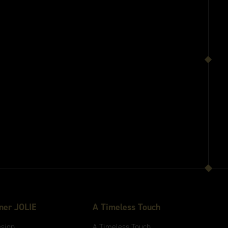
gner JOLIE
A
Timeless
Touch
esign
A
Timeless
Touch