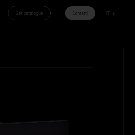
Get catalogue
Contatti
IT