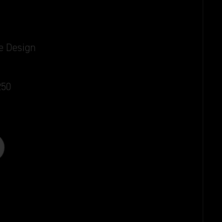
ie Design
250
Old Silver
Aged Bronze
Black