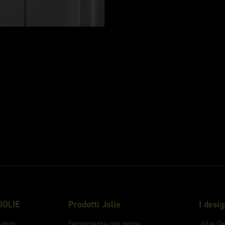
 JOLIE
Prodotti Jolie
I desi
ymm
Ferramenta per porte
Jolie D