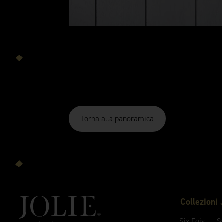
Torna alla panoramica
Collezioni
Six Fois
S