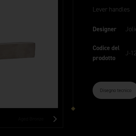
Lever handles
Designer
Jol
Codice del
J-1
prodotto
Disegno tecnico
Aged Bronze
Black
Aged Gold