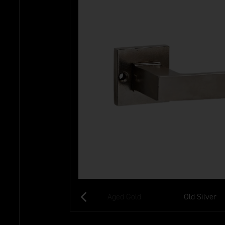
Black
Aged Gold
Old Silver