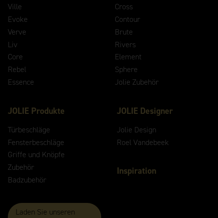
Ville
Cross
Evoke
Contour
Verve
Brute
Liv
Rivers
Core
Element
Rebel
Sphere
Essence
Jolie Zubehör
JOLIE Produkte
JOLIE Designer
Türbeschläge
Jolie Design
Fensterbeschläge
Roel Vandebeek
Griffe und Knöpfe
Zubehör
Inspiration
Badzubehör
Laden Sie unseren