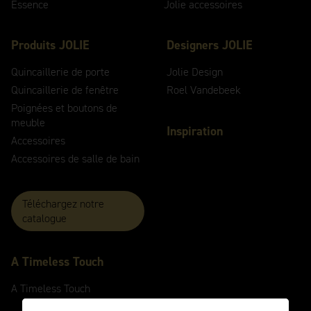
Essence
Jolie accessoires
Produits JOLIE
Designers JOLIE
Quincaillerie de porte
Jolie Design
Quincaillerie de fenêtre
Roel Vandebeek
Poignées et boutons de
meuble
Inspiration
Accessoires
Accessoires de salle de bain
Téléchargez notre
catalogue
A
Timeless
Touch
A
Timeless
Touch