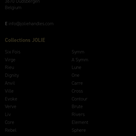
3670 Oudsbergen
Belgium
E
info@joliehandles.com
Collections JOLIE
Six Fois
Symm
Virge
A Symm
Rieu
Lune
Dignity
One
Anvil
Carre
Ville
Cross
Evoke
Contour
Verve
Brute
Liv
Rivers
Core
Element
Rebel
Sphere