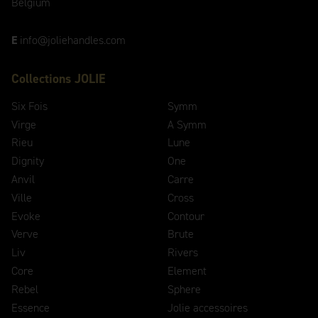
Belgium
E
info@joliehandles.com
Collections JOLIE
Six Fois
Symm
Virge
A Symm
Rieu
Lune
Dignity
One
Anvil
Carre
Ville
Cross
Evoke
Contour
Verve
Brute
Liv
Rivers
Core
Element
Rebel
Sphere
Essence
Jolie accessoires