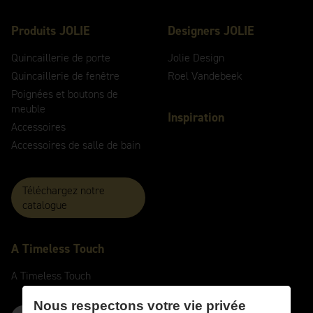
Produits JOLIE
Designers JOLIE
Quincaillerie de porte
Jolie Design
Quincaillerie de fenêtre
Roel Vandebeek
Poignées et boutons de
meuble
Inspiration
Accessoires
Accessoires de salle de bain
Téléchargez notre
catalogue
A
Timeless
Touch
A
Timeless
Touch
Nous respectons votre vie privée