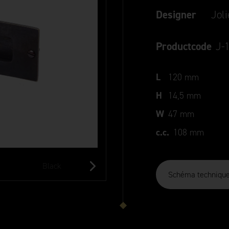
Designer
Jol
Productcode
J-
L
120 mm
H
14,5 mm
W
47 mm
c.c.
108 mm
Black
Aged Gold
Old Silver
Schéma techniqu