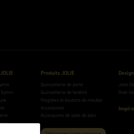
 JOLIE
Produits JOLIE
Design
ymm
Quincaillerie de porte
Jolie D
 Symm
Quincaillerie de fenêtre
Roel V
une
Poignées et boutons de meuble
ne
Accessoires
Inspira
arre
Accessoires de salle de bain
ross
ontour
Téléchargez notre catalogue