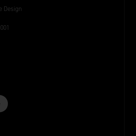
ie Design
1001
Aged Bronze
Black
Aged Gold
e