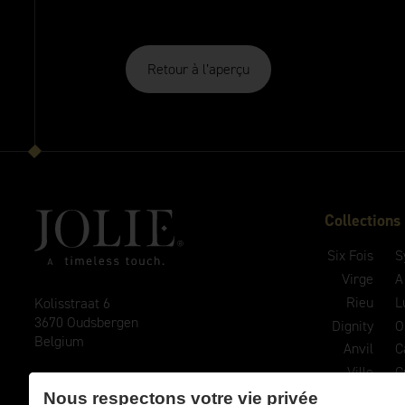
Retour à l’aperçu
Collections
Six Fois
S
Virge
A
Rieu
L
Kolisstraat 6
3670 Oudsbergen
Dignity
O
Belgium
Anvil
C
Ville
C
E
info@joliehandles.com
Evoke
C
Nous respectons votre vie privée