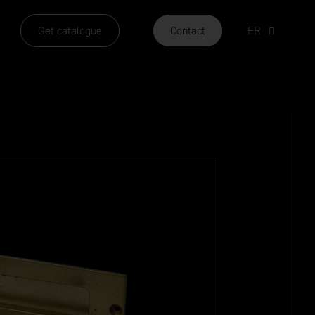
Get catalogue
Contact
FR