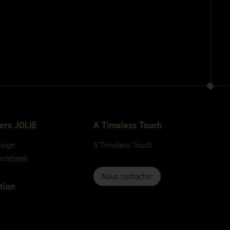
ers JOLIE
A
Timeless
Touch
esign
A
Timeless
Touch
andebeek
Nous contacter
tion